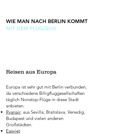
WIE MAN NACH BERLIN KOMMT
MIT DEM FLUGZEUG
Berlin wird von zwei Flughäfen angeflogen: Der
Flughafen Berlin-Tegel ist der wichtigste
Flughafen der Stadt und der Flughafen Berlin-
Schönefeld, der während des Kalten Krieges einst
in Ost-Berlin lag.
Reisen aus Europa
Europa ist sehr gut mit Berlin verbunden,
da verschiedene Billigfluggesellschaften
täglich Nonstop-Flüge in diese Stadt
anbieten.
Ryanair
: aus Sevilla, Bratislava, Venedig,
Budapest und vielen anderen
Großstädten.
Easyjet