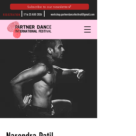
Subscribe to our newsletter
17 to 23 AUG 2026
workshop.partnerdancefestival@gmail.com
REGISTRATION