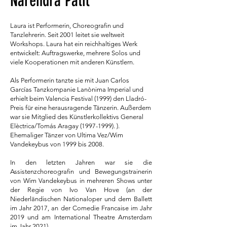
Narendra Patil
Laura ist Performerin, Choreografin und
Tanzlehrerin. Seit 2001 leitet sie weltweit
Workshops. Laura hat ein reichhaltiges Werk
entwickelt: Auftragswerke, mehrere Solos und
viele Kooperationen mit anderen Künstlern.
Als Performerin tanzte sie mit Juan Carlos
Garcías Tanzkompanie Lanònima Imperial und
erhielt beim Valencia Festival (1999) den Lladró-
Preis für eine herausragende Tänzerin. Außerdem
war sie Mitglied des Künstlerkollektivs General
Elèctrica/Tomás Aragay
(1997-1999)
. ).
Ehemaliger Tänzer von Ultima Vez/Wim
Vandekeybus von 1999 bis 2008.
In den letzten Jahren war sie die
Assistenzchoreografin und Bewegungstrainerin
von Wim Vandekeybus in mehreren Shows unter
der Regie von Ivo Van Hove (an der
Niederländischen Nationaloper und dem Ballett
im Jahr 2017, an der Comedie Francaise im Jahr
2019 und am International Theatre Amsterdam
im Jahr 2021).